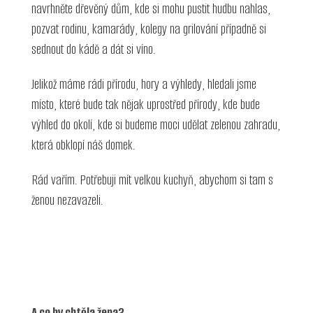
navrhněte dřevěný dům, kde si mohu pustit hudbu nahlas,
pozvat rodinu, kamarády, kolegy na grilování případně si
sednout do kádě a dát si víno.
Jelikož máme rádi přírodu, hory a výhledy, hledali jsme
místo, které bude tak nějak uprostřed přírody, kde bude
výhled do okolí, kde si budeme moci udělat zelenou zahradu,
která obklopí náš domek.
Rád vařím. Potřebuji mít velkou kuchyň, abychom si tam s
ženou nezavazeli.
A co by chtěla žena?