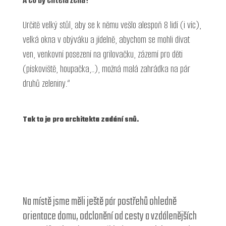
Určitě velký stůl, aby se k němu vešlo alespoň 8 lidí (i víc),
velká okna v obýváku a jídelně, abychom se mohli dívat
ven, venkovní posezení na grilovačku, zázemí pro děti
(pískoviště, houpačka,..), možná malá zahrádka na pár
druhů zeleniny.“
Tak to je pro architekta zadání snů.
Na místě jsme měli ještě pár postřehů ohledně
orientace domu, odclonění od cesty a vzdálenějších