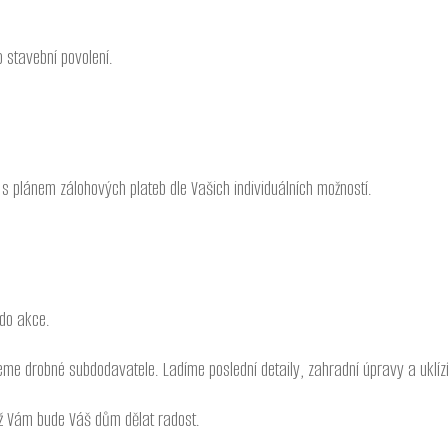
 stavební povolení.
 plánem zálohových plateb dle Vašich individuálních možností.
do akce.
eme drobné subdodavatele. Ladíme poslední detaily, zahradní úpravy a uklíz
ž Vám bude Váš dům dělat radost.