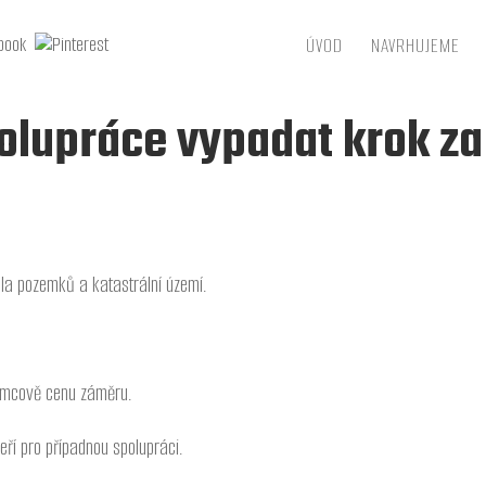
ÚVOD
NAVRHUJEME
olupráce vypadat krok z
sla pozemků a katastrální území.
rámcově cenu záměru.
ří pro případnou spolupráci.