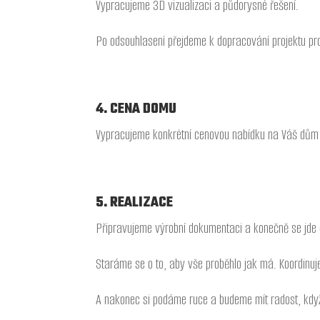
Vypracujeme 3D vizualizaci a půdorysné řešení.
Po odsouhlasení přejdeme k dopracování projektu pro
4. CENA DOMU
Vypracujeme konkrétní cenovou nabídku na Váš dům s
5.
REALIZACE
Připravujeme výrobní dokumentaci a konečně se jde 
Staráme se o to, aby vše proběhlo jak má. Koordinuj
A nakonec si podáme ruce a budeme mít radost, kdy