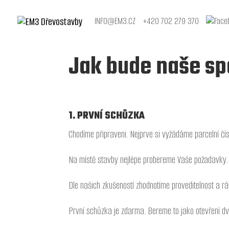
INFO@EM3.CZ
+420 702 279 370
Jak bude naše sp
1. PRVNÍ SCHŮZKA
Chodíme připraveni. Nejprve si vyžádáme parcelní čí
Na místě stavby nejlépe probereme Vaše požadavky.
Dle našich zkušeností zhodnotíme proveditelnost a 
První schůzka je zdarma. Bereme to jako otevření dve